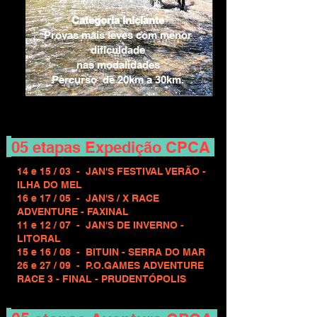
Categoria Iniciante
Provas mais leves com menor
dificuldade
nas modalidades
Percurso de 20km a 30km.
05 etapas Expedição CPCA
14 e 15 / 03 - JAN'S FESTIVAL VERÃO -
ILHA DO MEL
16 e 17 / 05 - JAN'S / X RACE
ADVENTURE - FAXINAL
11 e 12 / 07 - JAN'S DE INVERNO -
LITORAL
15 e 16 / 08 - BITUIN - SERRA DO MAR
26 e 27 / 09 - P.O.GAMES ADVENTURE
RACE 3 - FINAL - PRUDENTÓPOLIS