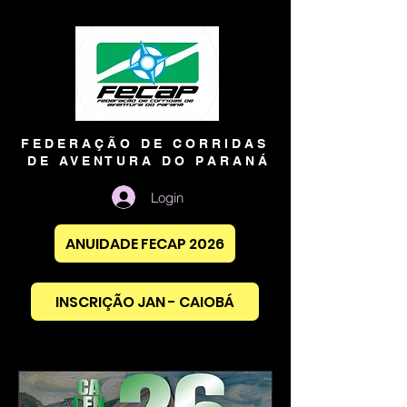
F E D E R A Ç Ã O D E C O R R I D A S
D E A V E N T U R A D O P A R A N Á
Login
ANUIDADE FECAP 2026
INSCRIÇÃO JAN - CAIOBÁ