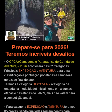
Prepare-se para 2026!
Teremos incríveis desafios
* O
CPCA
(Campeonato Paranaense de Corrida de
Aventura) - 2026
acontecerá nas 02 Categorias
Principais
EXPEDIÇÃO
e
AVENTURA
, para uma
classificação e pontuação por etapas e campeões
gerais ao final do ano.
Teremos a categoria
DISCOVERY
(categoria de
entrada na modalidade) inicialmente em algumas
etapas e nas etapas do JAN'S, mais não valem para
a competição anual.
* Para categoria
EXPEDIÇÃO
e
AVENTURA
teremos
05 provas, sendo que todas somam pontos para