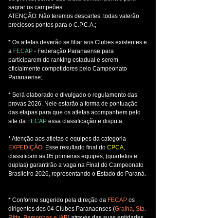
sagrar os campeões.
ATENÇÃO: Não teremos descartes, todas valerão
preciosos pontos para o C.P.C.A.;
* Os atletas deverão se filiar aos Clubes existentes e
a
FECAP
- Federação Paranaense para
participarem do ranking estadual e serem
oficialmente competidores pelo Campeonato
Paranaense;
* Será elaborado e divulgado o regulamento das
provas 2026. Nele estarão a forma de pontuação
das etapas para que os atletas acompanhem pelo
site da
FECAP
essa classificação e disputa;
* Atenção aos atletas e equipes da categoria
EXPEDIÇÃO
: Esse resultado final do
CPCA
,
classificam as 05 primeiras equipes, (quartetos e
duplas) garantirão a vaga na Final do Campeonato
Brasileiro 2026, representando o Estado do Paraná.
* Conforme sugerido pela direção da
FECAP
os
dirigentes dos 04 Clubes Paranaenses (
Gralha, Sta.
Ritta, Pamonhas e IAB
) através das suas entidades