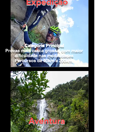
Expedição
Categoria Principal
Provas mais casca grossa, com maior
dificuldade nas modalidades
Percursos de 80km a 200km.
Aventura