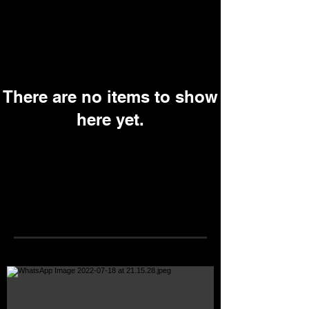
There are no items to show
here yet.