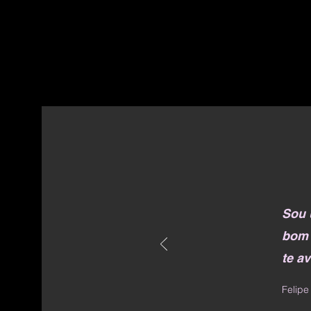
Sou 
bom 
te a
Felip