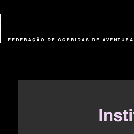
HOME
HISTORIA
F E D E R A Ç Ã O D E C O R R I D A S D E A V E N T U R 
Inst