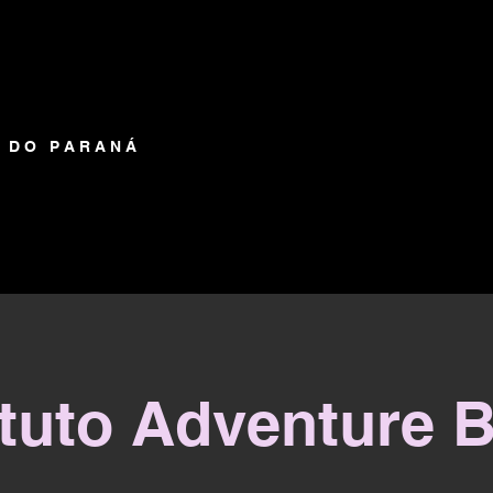
PROVAS
CLUBES/FILIAÇÃO
RESULTADOS
FOTOS
NO
A D O P A R A N Á
ituto Adventure B