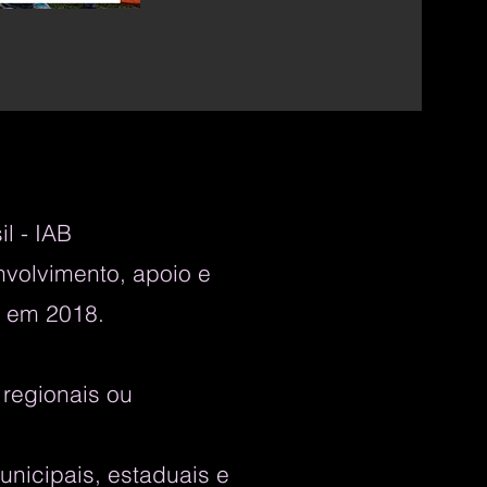
il - IAB
nvolvimento, apoio e
á em 2018.
.
 regionais ou
nicipais, estaduais e