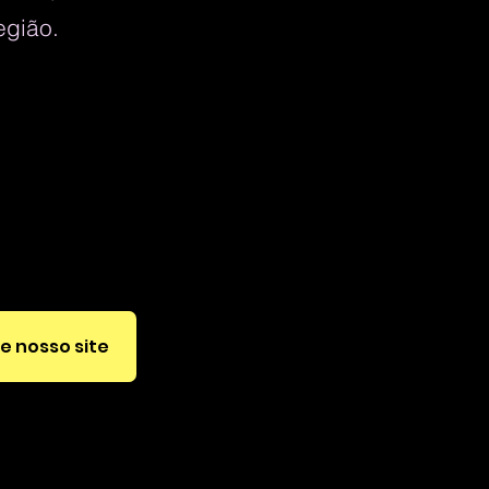
egião.
o
te nosso site